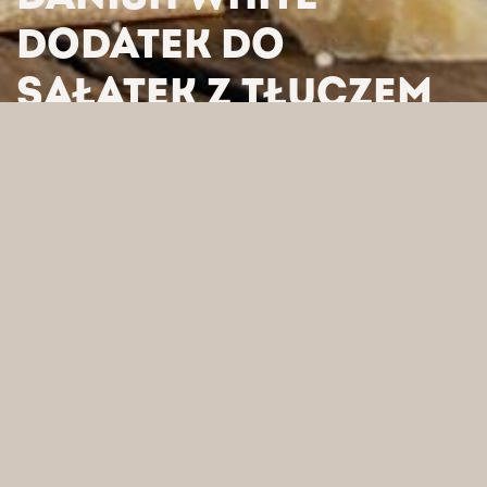
DODATEK DO
SAŁATEK Z TŁUCZEM
ROŚLININNYM
HOME
/
PRODUKTY
/
DANISH WHITE DODATEK DO SAŁATEK Z
TŁUCZEM ROŚLININNYM
WYSZUKAJ WEDŁUG
KATEGORII