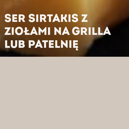
SER SIRTAKIS Z
ZIOŁAMI NA GRILLA
LUB PATELNIĘ
HOME
/
PRODUKTY
/
SERY
/
SERY SEZONOWE
/
SER
SIRTAKIS Z ZIOŁAMI NA GRILLA LUB PATELNIĘ
WYSZUKAJ WEDŁUG
KATEGORII