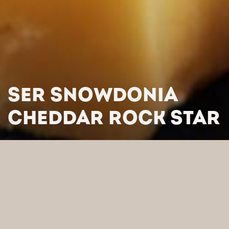
SER SNOWDONIA
CHEDDAR ROCK STAR
HOME
/
PRODUKTY
/
SERY
/
SER SNOWDONIA CHEDDAR
ROCK STAR
WYSZUKAJ WEDŁUG
KATEGORII