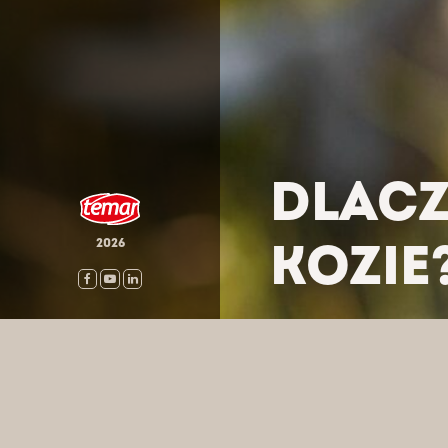
DLACZ
KOZIE
2026
HOME
/
AKTUALNOŚCI
/
D