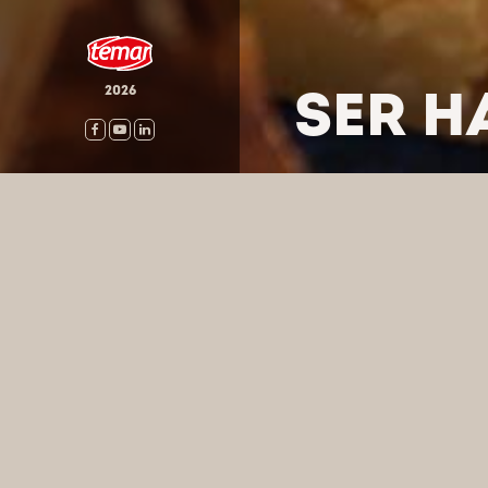
SER H
2026
HOME
/
PRODUKTY
/
SERY
WYSZUKA