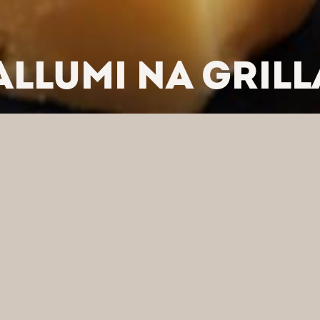
ALLUMI NA GRIL
/
SERY SEZONOWE
/
SER HALLUMI NA GRILLA ALAMBRA
J WEDŁUG KATEGORII
FI