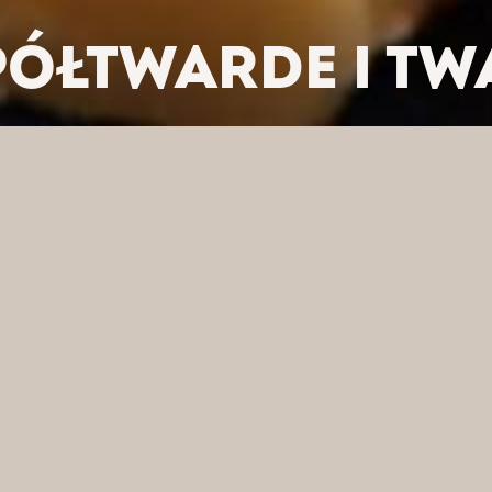
PÓŁTWARDE I T
/ SERY PÓŁTWARDE I TWARDE
J WEDŁUG KATEGORII
FI