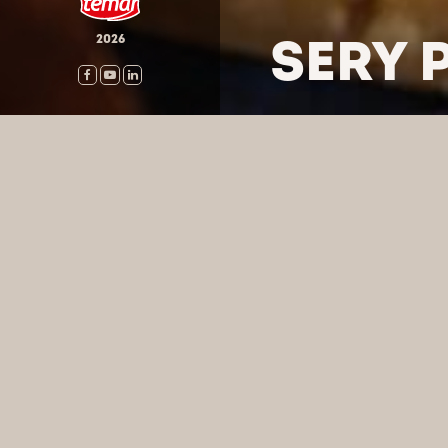
SERY 
2026
HOME
/
PRODUKTY
/
SERY
WYSZUKA