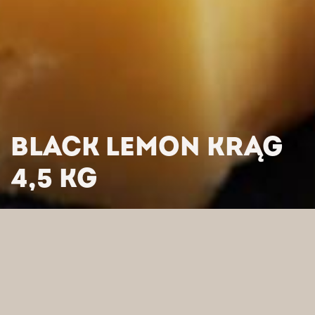
BLACK LEMON KRĄG
4,5 KG
HOME
/
PRODUKTY
/
SERY
/
SERY PÓŁTWARDE I TWARDE
/
BLACK LEMON KRĄG 4,5 KG
WYSZUKAJ WEDŁUG
KATEGORII