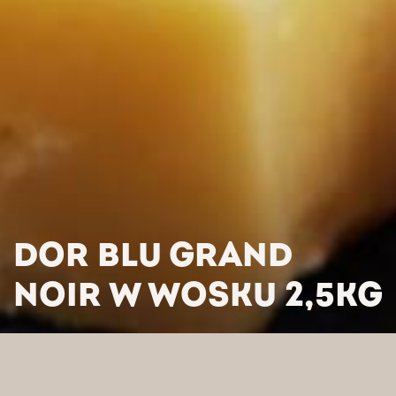
DOR BLU GRAND
NOIR W WOSKU 2,5KG
HOME
/
PRODUKTY
/
SERY
/
DOR BLU GRAND NOIR W
WOSKU 2,5KG