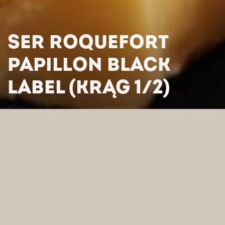
SER ROQUEFORT
PAPILLON BLACK
LABEL (KRĄG 1/2)
HOME
/
PRODUKTY
/
SERY
/
SERY FRANCUSKIE
/
SER
ROQUEFORT PAPILLON BLACK LABEL (KRĄG 1/2)
WYSZUKAJ WEDŁUG
KATEGORII