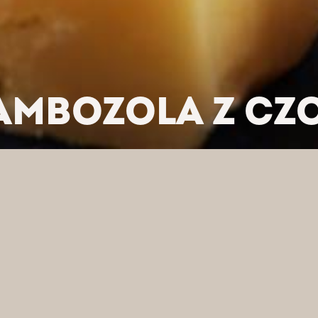
AMBOZOLA Z CZO
/
SER CAMBOZOLA Z CZOSNKIEM (TORT)
J WEDŁUG KATEGORII
FI