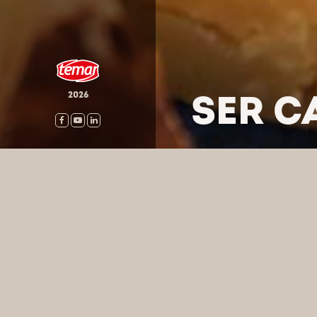
SER C
2026
HOME
/
PRODUKTY
/
SERY
WYSZUKA