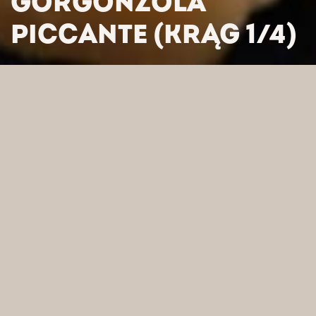
GORGONZOLA
PICCANTE (KRĄG 1/4)
HOME
/
PRODUKTY
/
SERY
/
SERY WŁOSKIE
/
SER IGOR
GORGONZOLA PICCANTE (KRĄG 1/4)
WYSZUKAJ WEDŁUG
KATEGORII
FILTRUJ