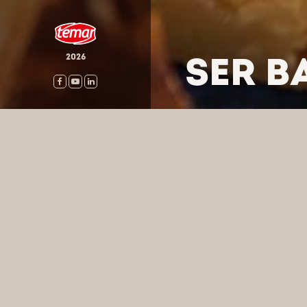
SER B
2026
HOME
/
PRODUKTY
/
SERY
WYSZUKA