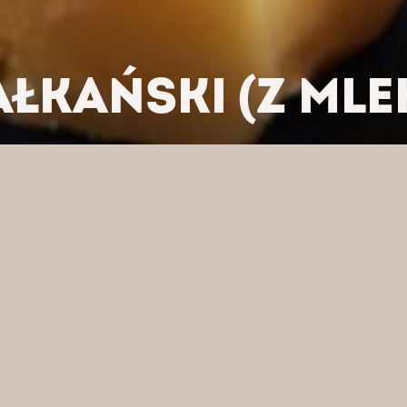
AŁKAŃSKI (Z MLE
/
SERY ŚWIEŻE
/
SER BAŁKAŃSKI (Z MLEKA KOZIEGO)
J WEDŁUG KATEGORII
FI