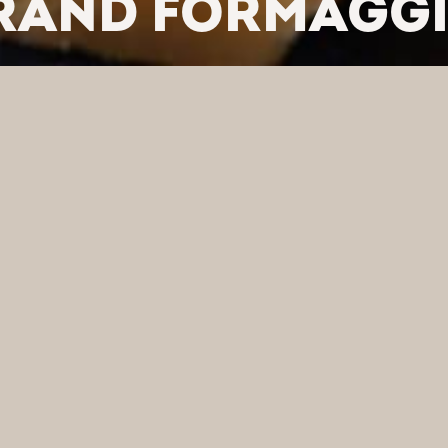
RAND FORMAGGIO
/
SERY PÓŁTWARDE I TWARDE
/
SER GRAND FORMAGGIO – 12 MIESIĘCY
J WEDŁUG KATEGORII
FI
FORMAGGIO – 12