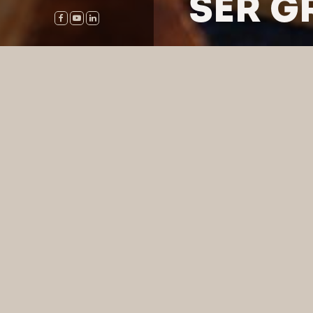
SER G
HOME
/
PRODUKTY
/
SERY
WYSZUKA
SER GRAND 