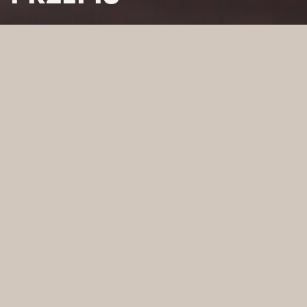
HOME
/
AKTUALNOŚCI
/
WIOSENNA SAŁATKA Z SEREM
MOZZARELLA: PRZEPIS
WIOSENNA SAŁATKA
Z SEREM
MOZZARELLA:
PRZEPIS
SAŁATKI KRÓLUJĄ W CZASIE WIOSNY I LATA. W TYM
CZASIE ZDECYDOWANA WIĘKSZOŚĆ Z NAS LUBI JEŚĆ
MNIEJ KALORYCZNE PRODUKTY I WYBIERA
ZDROWSZE PRODUKTY NIŻ W CZASIE ZIMY.
DOSTĘPNOŚĆ ŚWIEŻYCH WARZYW I OWOCÓW
UŁATWIA TO ZADANIE. BOGACTWO SMAKÓW I