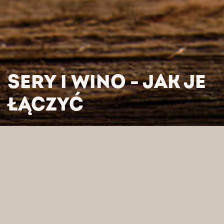
SERY I WINO - JAK JE
ŁĄCZYĆ
HOME
/
AKADEMIA SERA
/ SERY I WINO - JAK JE ŁĄCZYĆ
24/03/2021
JAKIE WINO