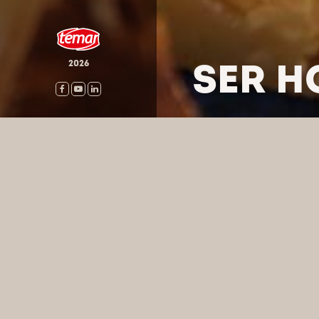
SER H
2026
HOME
/
PRODUKTY
/
SERY
WYSZUKA