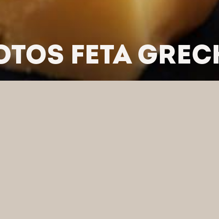
OTOS FETA GREC
/
SERY ŚWIEŻE
/
SER HOTOS FETA GRECKA PDO
J WEDŁUG KATEGORII
FI