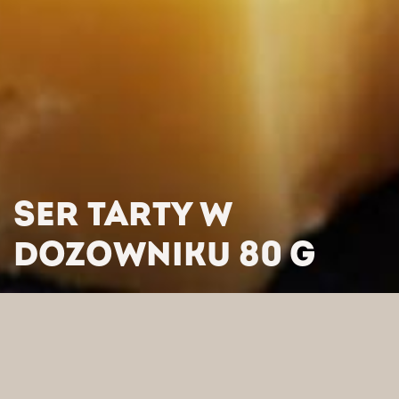
SER TARTY W
DOZOWNIKU 80 G
HOME
/
PRODUKTY
/
SERY
/
SERY WŁOSKIE
/
SER TARTY W
DOZOWNIKU 80 G
WYSZUKAJ WEDŁUG