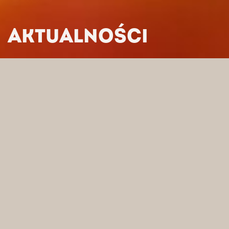
AKTUALNOŚCI
HOME
/
AKTUALNOŚCI
04/01/2024
SERY
HOLENDERSKIE:
TRADYCJA I
NOWOCZESNOŚĆ
HOLANDIA TO EUROPEJSKI KRAJ ZE
WSPANIAŁĄ HISTORIĄ SEROWĄ.