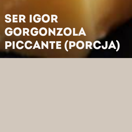
SER IGOR
GORGONZOLA
PICCANTE (PORCJA)
HOME
/
PRODUKTY
/
SERY
/
SERY WŁOSKIE
/
SER IGOR
GORGONZOLA PICCANTE (PORCJA)
WYSZUKAJ WEDŁUG
KATEGORII